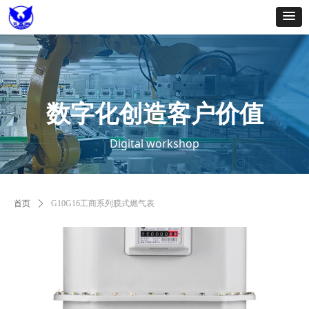
数字化创造客户价值
从流程变革到价值突破
Digital workshop
Digital workshop
首页
ꄲ
G10G16工商系列膜式燃气表